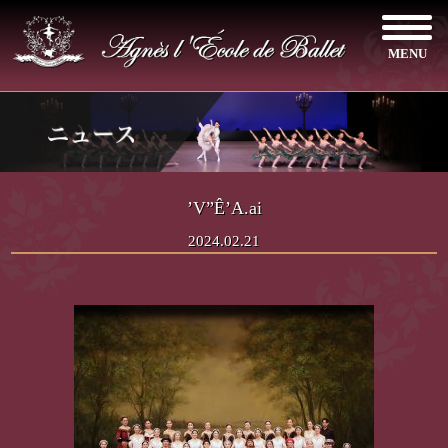
MENU
’V”Ê’A.ai
2024.02.21