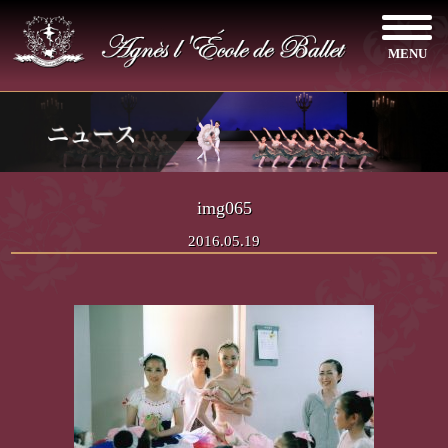
MENU
img065
2016.05.19